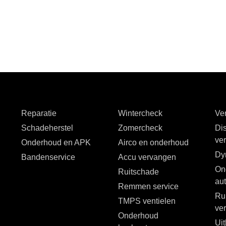
Reparatie
Wintercheck
Ver
Schadeherstel
Zomercheck
Dis
ve
Onderhoud en APK
Airco en onderhoud
Dy
Bandenservice
Accu vervangen
On
Ruitschade
au
Remmen service
Ru
TMPS ventielen
ve
Onderhoud
Ui