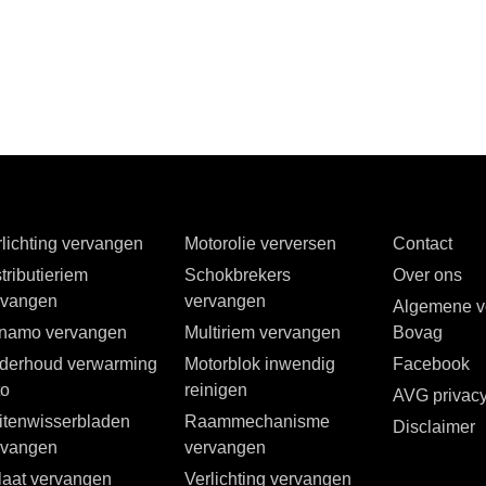
lichting vervangen
Motorolie verversen
Contact
tributieriem
Schokbrekers
Over ons
rvangen
vervangen
Algemene v
namo vervangen
Multiriem vervangen
Bovag
derhoud verwarming
Motorblok inwendig
Facebook
to
reinigen
AVG privac
itenwisserbladen
Raammechanisme
Disclaimer
rvangen
vervangen
tlaat vervangen
Verlichting vervangen