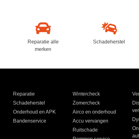
Reparatie alle
Schadeherstel
merken
Reparatie
Wintercheck
Ver
Schadeherstel
Zomercheck
Dis
ve
Onderhoud en APK
Airco en onderhoud
Dy
Bandenservice
Accu vervangen
On
Ruitschade
au
Remmen service