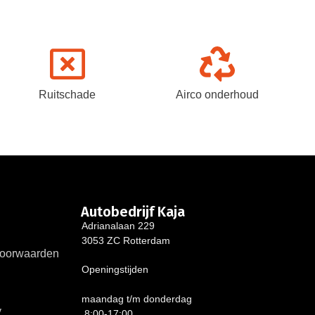
Ruitschade
Airco onderhoud
Autobedrijf Kaja
Adrianalaan 229
3053 ZC Rotterdam
oorwaarden
Openingstijden
maandag t/m donderdag
y
8:00-17:00