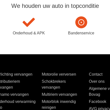
We houden uw auto in topconditie
Onderhoud & APK
Bandenservice
lichting vervangen
Motorolie verversen
Contact
tributieriem
Schokbrekers
Over ons
rvangen
vervangen
Algemene v
namo vervangen
Multiriem vervangen
Bovag
derhoud verwarming
Motorblok inwendig
Facebook
to
reinigen
AVG privac