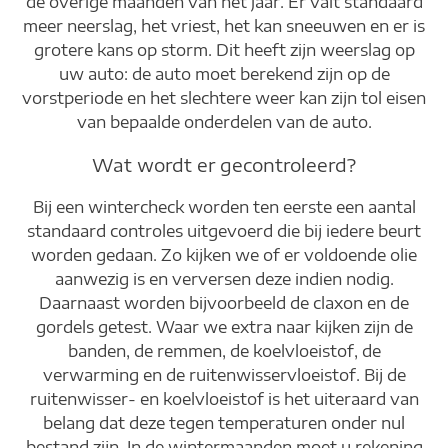
de overige maanden van het jaar. Er valt standaard
meer neerslag, het vriest, het kan sneeuwen en er is
grotere kans op storm. Dit heeft zijn weerslag op
uw auto: de auto moet berekend zijn op de
vorstperiode en het slechtere weer kan zijn tol eisen
van bepaalde onderdelen van de auto.
Wat wordt er gecontroleerd?
Bij een wintercheck worden ten eerste een aantal
standaard controles uitgevoerd die bij iedere beurt
worden gedaan. Zo kijken we of er voldoende olie
aanwezig is en verversen deze indien nodig.
Daarnaast worden bijvoorbeeld de claxon en de
gordels getest. Waar we extra naar kijken zijn de
banden, de remmen, de koelvloeistof, de
verwarming en de ruitenwisservloeistof. Bij de
ruitenwisser- en koelvloeistof is het uiteraard van
belang dat deze tegen temperaturen onder nul
bestand zijn. In de wintermaanden moet u rekening